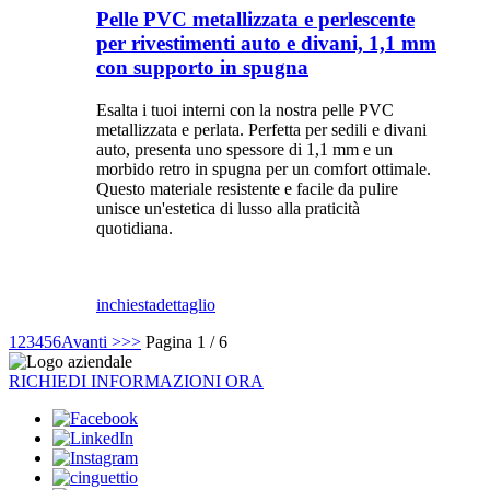
Pelle PVC metallizzata e perlescente
per rivestimenti auto e divani, 1,1 mm
con supporto in spugna
Esalta i tuoi interni con la nostra pelle PVC
metallizzata e perlata. Perfetta per sedili e divani
auto, presenta uno spessore di 1,1 mm e un
morbido retro in spugna per un comfort ottimale.
Questo materiale resistente e facile da pulire
unisce un'estetica di lusso alla praticità
quotidiana.
inchiesta
dettaglio
1
2
3
4
5
6
Avanti >
>>
Pagina 1 / 6
RICHIEDI INFORMAZIONI ORA