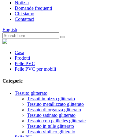
Notizia
Domande frequenti
Chi siamo
Contattaci
English
Casa
Prodotti
Pelle PVC
Pelle PVC per mobili
Categorie
Tessuto glitterato
Tessuti in pizzo glitterato
Tessuto metallizzato glitterato
Tessuto di organza glitterato
Tessuto satinato glitterato
Tessuto con paillettes glitterate
Tessuto in tulle glitterato
Tessuto vinilico glitterato