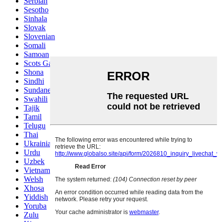
Serbian
Sesotho
Sinhala
Slovak
Slovenian
Somali
Samoan
Scots Gaelic
Shona
Sindhi
Sundanese
Swahili
Tajik
Tamil
Telugu
Thai
Ukrainian
Urdu
Uzbek
Vietnamese
Welsh
Xhosa
Yiddish
Yoruba
Zulu