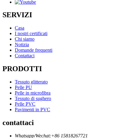
SERVIZI
Casa
I nostri certificati
Chi siamo
Notizia
Domande frequenti
Contattaci
PRODOTTI
Tessuto glitterato
Pelle PU
Pelle in microfibra
Tessuto di sughero
Pelle PVC
Pavimenti in PVC
contattaci
Whatsapp/Wechat:+86 15818267721