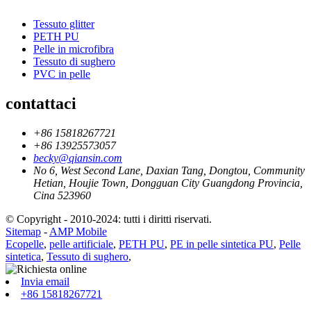
Tessuto glitter
PETH PU
Pelle in microfibra
Tessuto di sughero
PVC in pelle
contattaci
+86 15818267721
+86 13925573057
becky@qiansin.com
No 6, West Second Lane, Daxian Tang, Dongtou, Community
Hetian, Houjie Town, Dongguan City Guangdong Provincia,
Cina 523960
© Copyright - 2010-2024: tutti i diritti riservati.
Sitemap
-
AMP Mobile
Ecopelle
,
pelle artificiale
,
PETH PU
,
PE in pelle sintetica PU
,
Pelle
sintetica
,
Tessuto di sughero
,
Invia email
+86 15818267721