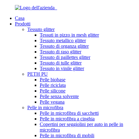
Casa
Prodotti
Tessuto glitter
Tessuti in pizzo in mesh glitter
Tessuto metallico glitter
Tessuto di organza glitter
Tessuto di raso glitter
Tessuto di paillettes glitter
Tessuto di tulle glitter
Tessuto in vinile glitter
PETH PU
Pelle biobase
Pelle riciclata
Pelle silicone
Pelle senza solvente
Pelle vegana
Pelle in microfibra
Pelle in microfibra di sacchetti
Pelle in microfibra a cinghia
Copertini per seggiolini per auto in pelle in
microfibra
Pelle in microfibra di mobili