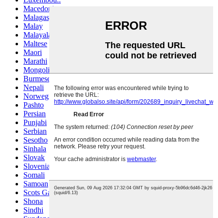
Macedonian
Malagasy
Malay
Malayalam
Maltese
Maori
Marathi
Mongolian
Burmese
Nepali
Norwegian
Pashto
Persian
Punjabi
Serbian
Sesotho
Sinhala
Slovak
Slovenian
Somali
Samoan
Scots Gaelic
Shona
Sindhi