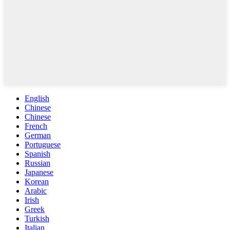
English
Chinese
Chinese
French
German
Portuguese
Spanish
Russian
Japanese
Korean
Arabic
Irish
Greek
Turkish
Italian