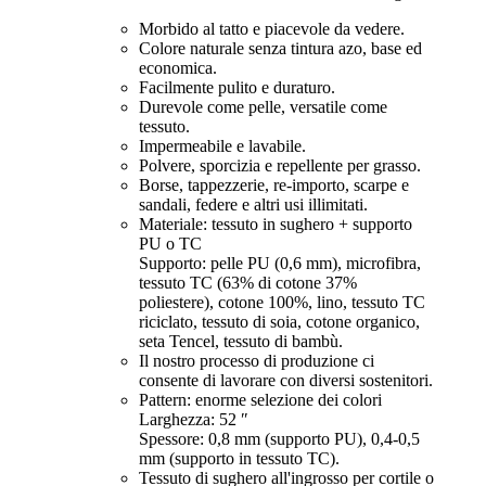
Morbido al tatto e piacevole da vedere.
Colore naturale senza tintura azo, base ed
economica.
Facilmente pulito e duraturo.
Durevole come pelle, versatile come
tessuto.
Impermeabile e lavabile.
Polvere, sporcizia e repellente per grasso.
Borse, tappezzerie, re-importo, scarpe e
sandali, federe e altri usi illimitati.
Materiale: tessuto in sughero + supporto
PU o TC
Supporto: pelle PU (0,6 mm), microfibra,
tessuto TC (63% di cotone 37%
poliestere), cotone 100%, lino, tessuto TC
riciclato, tessuto di soia, cotone organico,
seta Tencel, tessuto di bambù.
Il nostro processo di produzione ci
consente di lavorare con diversi sostenitori.
Pattern: enorme selezione dei colori
Larghezza: 52 ″
Spessore: 0,8 mm (supporto PU), 0,4-0,5
mm (supporto in tessuto TC).
Tessuto di sughero all'ingrosso per cortile o