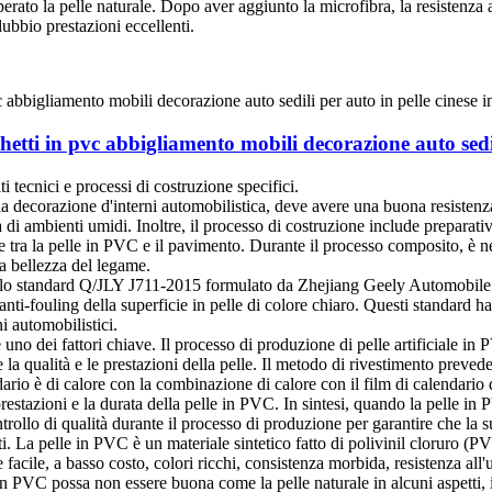
perato la pelle naturale. Dopo aver aggiunto la microfibra, la resistenza a
dubbio prestazioni eccellenti.
chetti in pvc abbigliamento mobili decorazione auto sedili
tecnici e processi di costruzione specifici. ‌
la decorazione d'interni automobilistica, deve avere una buona resistenz
za di ambienti umidi. Inoltre, il processo di costruzione include preparat
 tra la pelle in PVC e il pavimento. Durante il processo composito, è nec
a bellezza del legame‌.
ca, lo standard Q/JLY J711-2015 formulato da Zhejiang Geely Automobile Re
anti-fouling della superficie in pelle di colore chiaro. Questi standard ha
ni automobilistici.
 uno dei fattori chiave. Il processo di produzione di pelle artificiale i
 la qualità e le prestazioni della pelle. Il metodo di rivestimento prevede
rio è di calore con la combinazione di calore con il film di calendario de
prestazioni e la durata della pelle in PVC. In sintesi, quando la pelle in 
ntrollo di qualità durante il processo di produzione per garantire che la 
ti. La pelle in PVC è un materiale sintetico fatto di polivinil cloruro (P
facile, a basso costo, colori ricchi, consistenza morbida, resistenza all'
n PVC possa non essere buona come la pelle naturale in alcuni aspetti, i