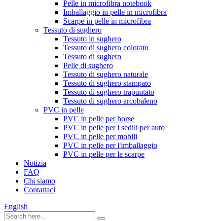
Pelle in microfibra notebook
Imballaggio in pelle in microfibra
Scarpe in pelle in microfibra
Tessuto di sughero
Tessuto in sughero
Tessuto di sughero colorato
Tessuto di sughero
Pelle di sughero
Tessuto di sughero naturale
Tessuto di sughero stampato
Tessuto di sughero trapuntato
Tessuto di sughero arcobaleno
PVC in pelle
PVC in pelle per borse
PVC in pelle per i sedili per auto
PVC in pelle per mobili
PVC in pelle per l'imballaggio
PVC in pelle per le scarpe
Notizia
FAQ
Chi siamo
Contattaci
English