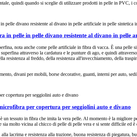
tale, quindi quando si sceglie di utilizzare prodotti in pelle in PVC, i 
a in pelle in pelle divano resistente al divano in pelle arti
erfina, nota anche come pelle artificiale in fibra di vacca. È una pelle si
 superfina attraverso la cardatura e le punture di ago, e quindi attravers
ella resistenza al freddo, della resistenza all'invecchiamento, della trasp
nto, divani per mobili, borse decorative, guanti, interni per auto, sedil
n microfibra per copertura per seggiolini auto e divano
 è un tessuto in fibra che imita la vera pelle. Al momento è la migliore pe
 sia molto vicina al chicco di pelle di pelle vera e si sente difficile ed è
a alla lacrima e resistenza alla trazione, buona resistenza di piegatura, b