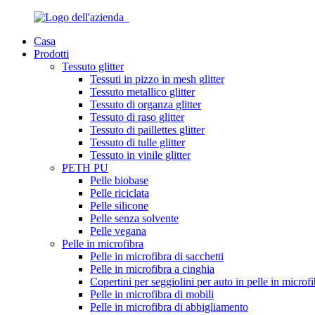
Casa
Prodotti
Tessuto glitter
Tessuti in pizzo in mesh glitter
Tessuto metallico glitter
Tessuto di organza glitter
Tessuto di raso glitter
Tessuto di paillettes glitter
Tessuto di tulle glitter
Tessuto in vinile glitter
PETH PU
Pelle biobase
Pelle riciclata
Pelle silicone
Pelle senza solvente
Pelle vegana
Pelle in microfibra
Pelle in microfibra di sacchetti
Pelle in microfibra a cinghia
Copertini per seggiolini per auto in pelle in microfi
Pelle in microfibra di mobili
Pelle in microfibra di abbigliamento