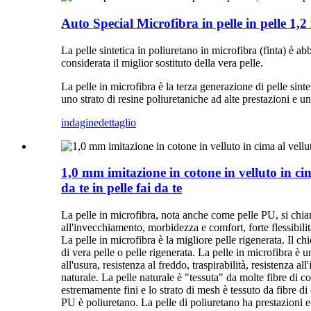
Auto Special Microfibra in pelle in pelle 1,2
La pelle sintetica in poliuretano in microfibra (finta) è abb
considerata il miglior sostituto della vera pelle.
La pelle in microfibra è la terza generazione di pelle sintet
uno strato di resine poliuretaniche ad alte prestazioni e u
indagine
dettaglio
1,0 mm imitazione in cotone in velluto in cim
da te in pelle fai da te
La pelle in microfibra, nota anche come pelle PU, si chiama
all'invecchiamento, morbidezza e comfort, forte flessibilit
La pelle in microfibra è la migliore pelle rigenerata. Il chi
di vera pelle o pelle rigenerata. La pelle in microfibra è u
all'usura, resistenza al freddo, traspirabilità, resistenza 
naturale. La pelle naturale è "tessuta" da molte fibre di col
estremamente fini e lo strato di mesh è tessuto da fibre di
PU è poliuretano. La pelle di poliuretano ha prestazioni ec