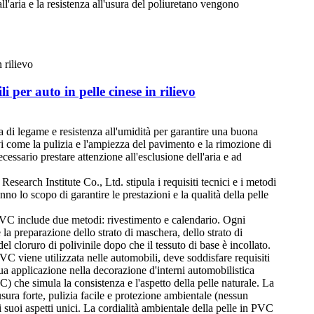
ll'aria e la resistenza all'usura del poliuretano vengono
 per auto in pelle cinese in rilievo
a di legame e resistenza all'umidità per garantire una buona
ivi come la pulizia e l'ampiezza del pavimento e la rimozione di
essario prestare attenzione all'esclusione dell'aria e ad
search Institute Co., Ltd. stipula i requisiti tecnici e i metodi
nno lo scopo di garantire le prestazioni e la qualità della pelle
n PVC include due metodi: rivestimento e calendario. Ogni
 la preparazione dello strato di maschera, dello strato di
l cloruro di polivinile dopo che il tessuto di base è incollato.
PVC viene utilizzata nelle automobili, deve soddisfare requisiti
sua applicazione nella decorazione d'interni automobilistica
VC) che simula la consistenza e l'aspetto della pelle naturale. La
usura forte, pulizia facile e protezione ambientale (nessun
 suoi aspetti unici. La cordialità ambientale della pelle in PVC