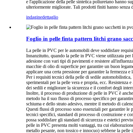
e l'applicazione della pelle sintetica poliuretano hanno su
ulteriormente migliorate. Tali prodotti finiti hanno senza 
indagine
dettaglio
Foglio in pelle finta pattern litchi grano sac
La pelle in PVC per le automobili deve soddisfare requisiti 
Innanzitutto, quando la pelle in PVC viene utilizzata per 
adesione con vari tipi di pavimenti e resistere all'influen
macchie di olio di superficie per garantire un buon legame
applicare una certa pressione per garantire la fermezza e l
Per i requisiti tecnici della pelle di sedile automobilisti
sperimentali per la pelle vera e propria, ecc. Resistenza e 
dei sedili e migliorare la sicurezza e il comfort degli inter
Inoltre, il processo di produzione di pelle in PVC è anche
metodo ha il suo flusso di processo specifico per garantire
schiuma e dello strato adesivo, mentre il metodo di calenda
Questi flussi di processo sono essenziali per garantire le 
tecnici specifici, standard di processo di costruzione e co
possa soddisfare gli standard di sicurezza e estetici previs
pelle in PVC presenta molti vantaggi, tra cui elaborazione 
metallo pesante, non tossico e innocuo) sebbene la pelle i