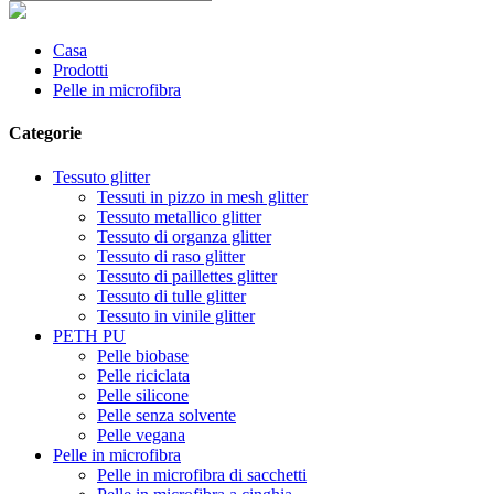
Casa
Prodotti
Pelle in microfibra
Categorie
Tessuto glitter
Tessuti in pizzo in mesh glitter
Tessuto metallico glitter
Tessuto di organza glitter
Tessuto di raso glitter
Tessuto di paillettes glitter
Tessuto di tulle glitter
Tessuto in vinile glitter
PETH PU
Pelle biobase
Pelle riciclata
Pelle silicone
Pelle senza solvente
Pelle vegana
Pelle in microfibra
Pelle in microfibra di sacchetti