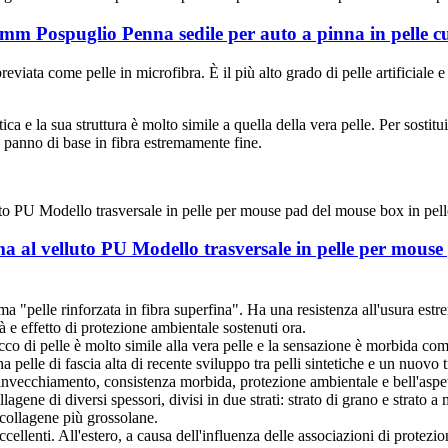
 mm Pospuglio Penna sedile per auto a pinna in pelle cus
reviata come pelle in microfibra. È il più alto grado di pelle artificiale e
ica e la sua struttura è molto simile a quella della vera pelle. Per sostitu
n panno di base in fibra estremamente fine.
a al velluto PU Modello trasversale in pelle per mouse pa
 "pelle rinforzata in fibra superfina". Ha una resistenza all'usura estre
à e effetto di protezione ambientale sostenuti ora.
cco di pelle è molto simile alla vera pelle e la sensazione è morbida come l
na pelle di fascia alta di recente sviluppo tra pelli sintetiche e un nuovo 
all'invecchiamento, consistenza morbida, protezione ambientale e bell'aspett
lagene di diversi spessori, divisi in due strati: strato di grano e strato a
 collagene più grossolane.
cellenti. All'estero, a causa dell'influenza delle associazioni di protezio