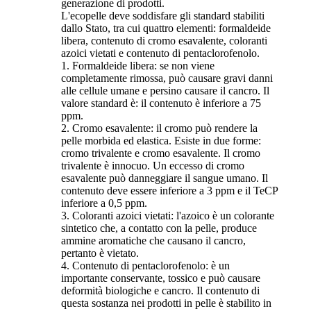
generazione di prodotti.
L'ecopelle deve soddisfare gli standard stabiliti
dallo Stato, tra cui quattro elementi: formaldeide
libera, contenuto di cromo esavalente, coloranti
azoici vietati e contenuto di pentaclorofenolo.
1. Formaldeide libera: se non viene
completamente rimossa, può causare gravi danni
alle cellule umane e persino causare il cancro. Il
valore standard è: il contenuto è inferiore a 75
ppm.
2. Cromo esavalente: il cromo può rendere la
pelle morbida ed elastica. Esiste in due forme:
cromo trivalente e cromo esavalente. Il cromo
trivalente è innocuo. Un eccesso di cromo
esavalente può danneggiare il sangue umano. Il
contenuto deve essere inferiore a 3 ppm e il TeCP
inferiore a 0,5 ppm.
3. Coloranti azoici vietati: l'azoico è un colorante
sintetico che, a contatto con la pelle, produce
ammine aromatiche che causano il cancro,
pertanto è vietato.
4. Contenuto di pentaclorofenolo: è un
importante conservante, tossico e può causare
deformità biologiche e cancro. Il contenuto di
questa sostanza nei prodotti in pelle è stabilito in