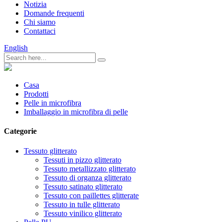
Notizia
Domande frequenti
Chi siamo
Contattaci
English
Casa
Prodotti
Pelle in microfibra
Imballaggio in microfibra di pelle
Categorie
Tessuto glitterato
Tessuti in pizzo glitterato
Tessuto metallizzato glitterato
Tessuto di organza glitterato
Tessuto satinato glitterato
Tessuto con paillettes glitterate
Tessuto in tulle glitterato
Tessuto vinilico glitterato